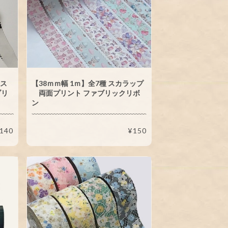
 ス
【38ｍｍ幅 1ｍ】全7種 スカラップ
ブリ
両面プリント ファブリックリボ
ン
140
¥150