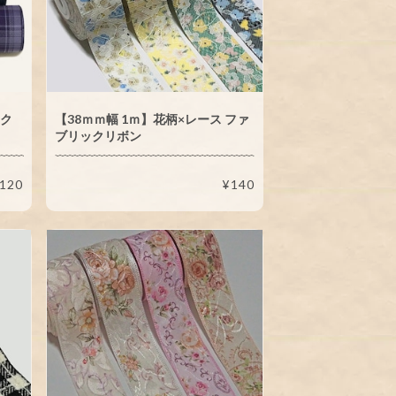
ック
【38ｍｍ幅 1ｍ】花柄×レース ファ
ブリックリボン
120
¥140