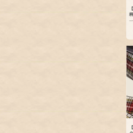
【
柄
【