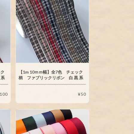
ック
【1m 10ｍｍ幅】全7色 チェック
 系
柄 ファブリックリボン 白 黒 系
100
¥50