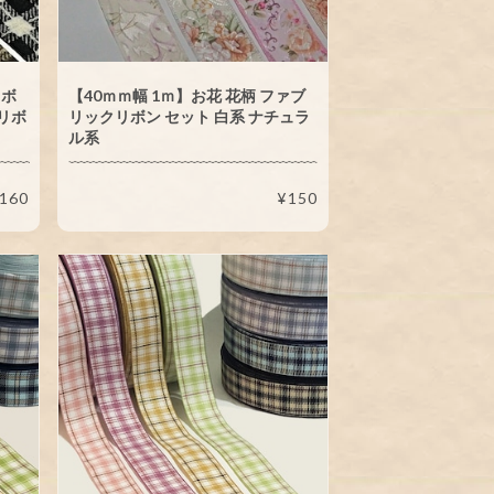
リボ
【40ｍｍ幅 1ｍ】お花 花柄 ファブ
リボ
リックリボン セット 白系 ナチュラ
ル系
160
¥150