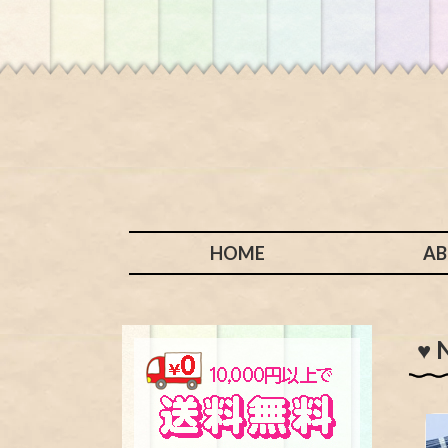
HOME
A
♥ 