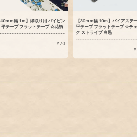
40ｍｍ幅 1ｍ】縁取り用 パイピン
【30ｍｍ幅 10ｍ】バイアステ
 平テープ フラットテープ ☆花柄
平テープ フラットテープ ☆チ
ク ストライプ 白黒
¥70
¥