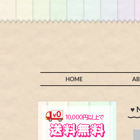
HOME
A
♥ 