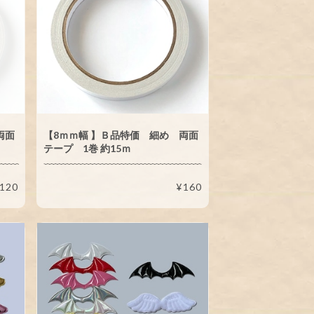
両面
【8ｍｍ幅 】Ｂ品特価 細め 両面
テープ 1巻 約15ｍ
120
¥160