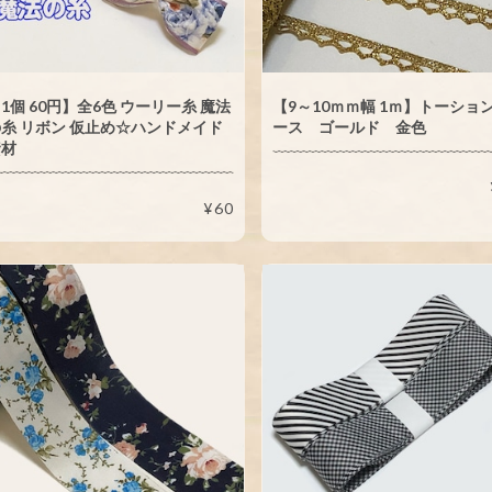
1個 60円】全6色 ウーリー糸 魔法
【9～10ｍｍ幅 1ｍ】トーショ
糸 リボン 仮止め☆ハンドメイド
ース ゴールド 金色
資材
¥60