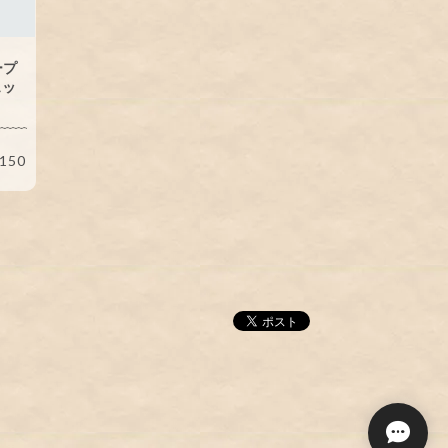
ープ
ェッ
150