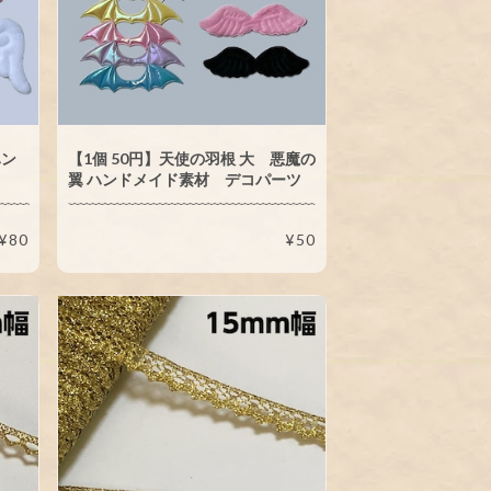
ハン
【1個 50円】天使の羽根 大 悪魔の
翼 ハンドメイド素材 デコパーツ
¥80
¥50