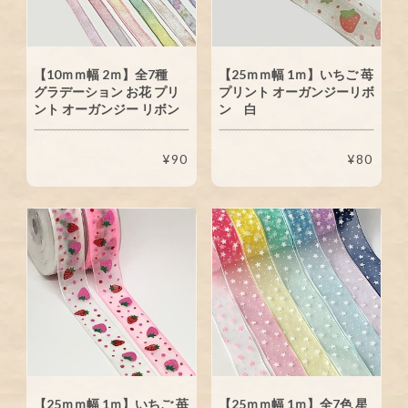
【10ｍｍ幅 2ｍ】全7種
【25ｍｍ幅 1ｍ】いちご 苺
グラデーション お花 プリ
プリント オーガンジーリボ
ント オーガンジー リボン
ン 白
¥90
¥80
【25ｍｍ幅 1ｍ】いちご 苺
【25ｍｍ幅 1ｍ】全7色 星