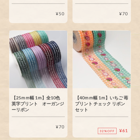
¥50
¥70
【25ｍｍ幅 1ｍ】全10色
【40ｍｍ幅 1ｍ】いちご 苺
英字プリント オーガンジ
プリント チェック リボン
ーリボン
セット
¥70
¥61
32%OFF