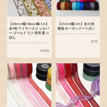
【38ｍｍ幅 48mm幅 1ｍ】
【25ｍｍ幅 2ｍ】全31色
全4色 ワイヤー入り シルバ
無地 オーガンジーリボン
ー ゴールド ラメ 音符 星 り
ぼん
¥70
¥100