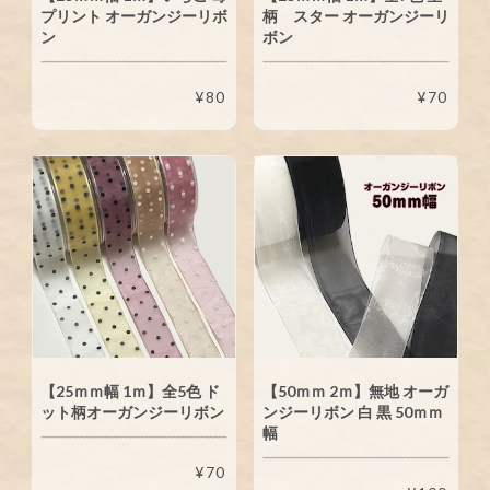
プリント オーガンジーリボ
柄 スター オーガンジーリ
ン
ボン
¥80
¥70
【25ｍｍ幅 1ｍ】全5色 ド
【50ｍｍ 2ｍ】無地 オーガ
ット柄オーガンジーリボン
ンジーリボン 白 黒 50ｍｍ
幅
¥70