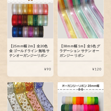
【25ｍｍ幅 2ｍ】全20色
【38ｍｍ幅 1ｍ】全5色 グ
金 ゴールドライン 無地 サ
ラデーション サテン オー
テンオーガンジーリボン
ガンジー リボン
¥90
¥120