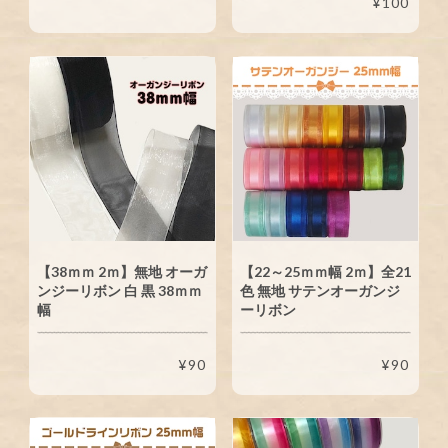
¥100
【38ｍｍ 2ｍ】無地 オーガ
【22～25ｍｍ幅 2ｍ】全21
ンジーリボン 白 黒 38ｍｍ
色 無地 サテンオーガンジ
幅
ーリボン
¥90
¥90