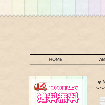
HOME
A
♥ 