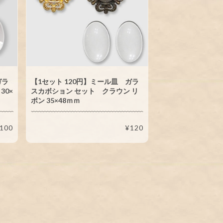
ガラ
【1セット 120円】ミール皿 ガラ
30×
スカボション セット クラウン リ
ボン 35×48ｍｍ
100
¥120