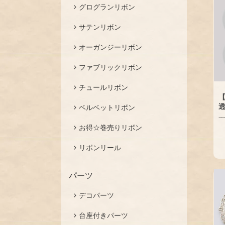
グログランリボン
サテンリボン
オーガンジーリボン
ファブリックリボン
チュールリボン
透
ベルベットリボン
お得☆巻売りリボン
リボンリール
パーツ
デコパーツ
台座付きパーツ