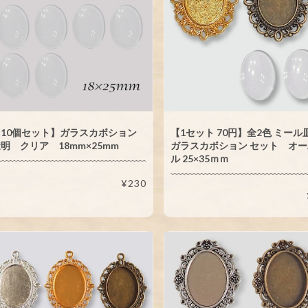
【10個セット】ガラスカボション
【1セット 70円】全2色 ミー
明 クリア 18mm×25mm
ガラスカボション セット オ
ル 25×35ｍｍ
¥230