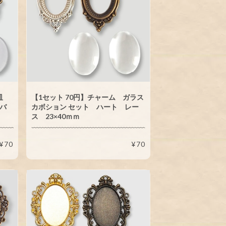
ル皿
【1セット 70円】チャーム ガラス
ーバ
カボション セット ハート レー
ス 23×40ｍｍ
¥70
¥70