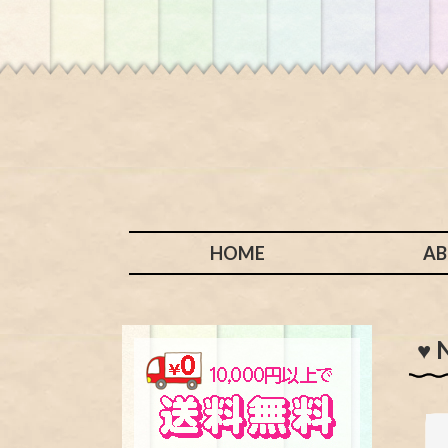
HOME
A
♥ 