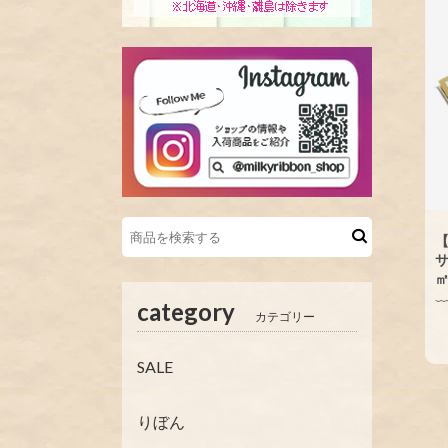
【
サ
㎡
category
カテゴリー
SALE
りぼん