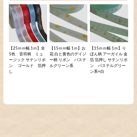
【25ｍｍ幅 1ｍ】全
【15ｍｍ幅 1ｍ】お
【15ｍｍ幅 1ｍ】り
5色 音符柄 ミュ
花 白と黄色のデイジ
ぼん柄 アーガイル 金
ージック サテンリボ
ー柄 リボン パステ
箔 箔押し サテンリボ
ン ゴールド 箔押
ルグリーン系
ン パステルグリー
し
ン系×白