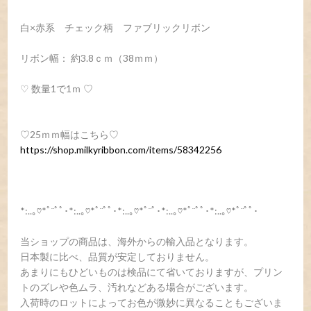
白×赤系 チェック柄 ファブリックリボン
リボン幅： 約3.8ｃｍ（38ｍｍ）
♡ 数量1で1ｍ ♡
♡25ｍｍ幅はこちら♡
https://shop.milkyribbon.com/items/58342256
*:..｡♡*ﾟ¨ﾟﾟ･*:..｡♡*ﾟ¨ﾟﾟ･*:..｡♡*ﾟ¨ﾟ･*:..｡♡*ﾟ¨ﾟﾟ･*:..｡♡*ﾟ¨ﾟﾟ･
当ショップの商品は、海外からの輸入品となります。
日本製に比べ、品質が安定しておりません。
あまりにもひどいものは検品にて省いておりますが、プリン
トのズレや色ムラ、汚れなどある場合がございます。
入荷時のロットによってお色が微妙に異なることもございま