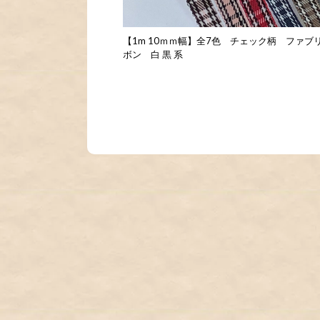
【1m 10ｍｍ幅】全7色 チェック柄 ファブ
ボン 白 黒 系