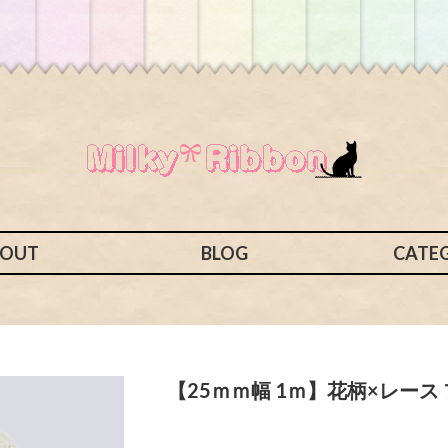
BOUT
BLOG
CATE
【25ｍｍ幅 1ｍ】花柄×レース