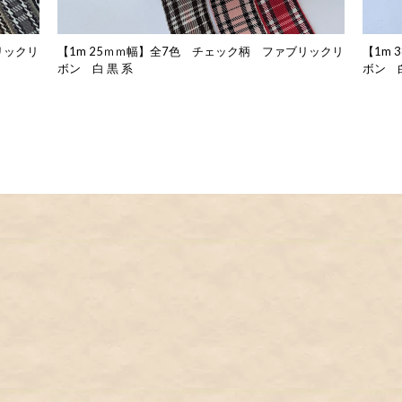
リックリ
【1m 25ｍｍ幅】全7色 チェック柄 ファブリックリ
【1m
ボン 白 黒 系
ボン 白