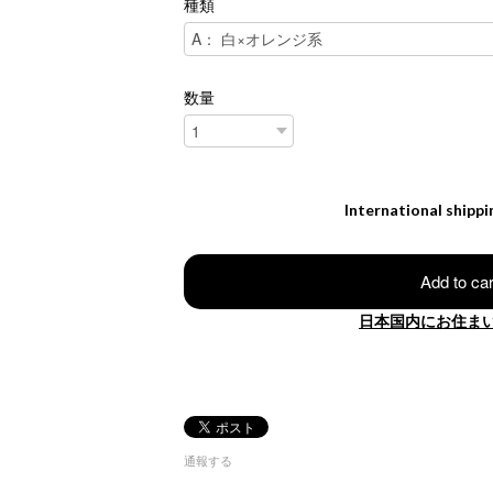
種類
数量
International shippi
Add to car
日本国内にお住ま
通報する