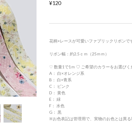
¥120
花柄×レースが可愛いファブリックリボンで
リボン幅：約2.5ｃｍ（25ｍｍ）
♡ 数量1で1ｍ ♡ ご希望のカラーをお選び
A： 白×オレンジ系
B： 白×青系
C： ピンク
D： 黄色
E： 緑
F： 水色
G： 黒
※お色表記は管理用で、実物のお色とは異る