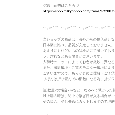
♡38ｍｍ幅はこちら♡
https://shop.milkyribbon.com/items/692887
*:..｡♡*ﾟ¨ﾟﾟ･*:..｡♡*ﾟ¨ﾟﾟ･*:..｡♡*ﾟ¨ﾟ･*:..｡♡*ﾟ¨ﾟﾟ･*
当ショップの商品は、海外からの輸入品とな
日本製に比べ、品質が安定しておりません。
あまりにもひどいものは検品にて省いており
ラ、汚れなどある場合がございます。
入荷時のロットによってお色が微妙に異なる
また、撮影環境・ご覧のモニター環境により
ございますので、あらかじめご理解・ご了承
りぼんは折り畳んでの梱包になる為、折ジワ
注)数量2の場合2ｍなど、なるべく繋がった
以上購入時は、途中で繋ぎ目が入る場合がご
その場合、少し長めにカットしますので理解