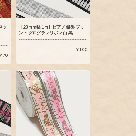
スク
【23ｍｍ幅 1ｍ】ピアノ 鍵盤 プリ
ド
ント グログランリボン 白 黒
¥100
¥70