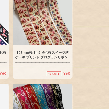
ート柄
【25ｍｍ幅 1ｍ】全4柄 スイーツ柄
ケーキ プリント グログランリボン
¥60
¥60
40%OFF