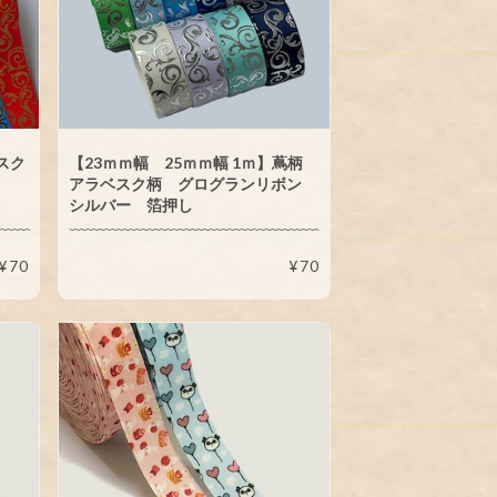
スク
【23ｍｍ幅 25ｍｍ幅 1ｍ】蔦柄
アラベスク柄 グログランリボン
シルバー 箔押し
¥70
¥70