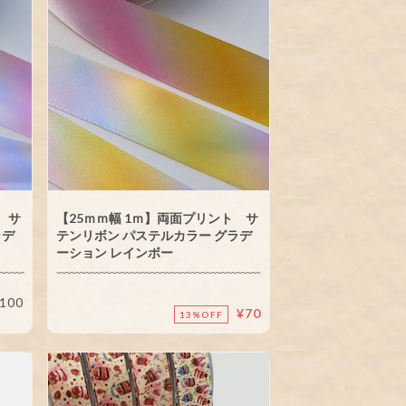
 サ
【25ｍｍ幅 1ｍ】両面プリント サ
ラデ
テンリボン パステルカラー グラデ
ーション レインボー
100
¥70
13%OFF