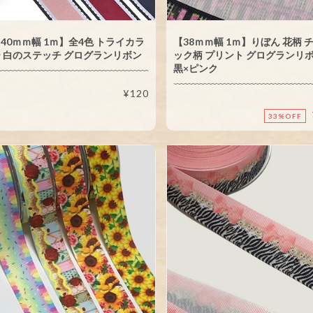
40ｍｍ幅 1ｍ】全4色 トライカラ
【38ｍｍ幅 1ｍ】りぼん 花柄 
 白のステッチ グログランリボン
ック柄 プリント グログランリ
黒×ピンク
¥120
33%OFF