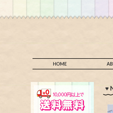
HOME
A
♥ 