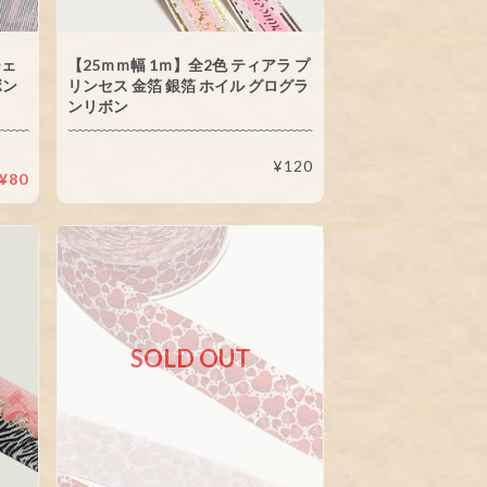
チェ
【25ｍｍ幅 1ｍ】全2色 ティアラ プ
ボン
リンセス 金箔 銀箔 ホイル グログラ
ンリボン
¥120
¥80
SOLD OUT