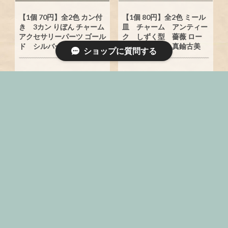
【1個 70円】全2色 カン付
【1個 80円】全2色 ミール
き 3カン りぼん チャーム
皿 チャーム アンティー
アクセサリーパーツ ゴール
ク しずく型 薔薇 ロー
ド シルバー
ズ シルバー 真鍮古美
ショップに質問する
¥70
¥80
【2個 80円】全3色 透かし
【2個 70円】透かしパー
チャーム しずく型 ドロッ
ツ 貼り付けパーツ アク