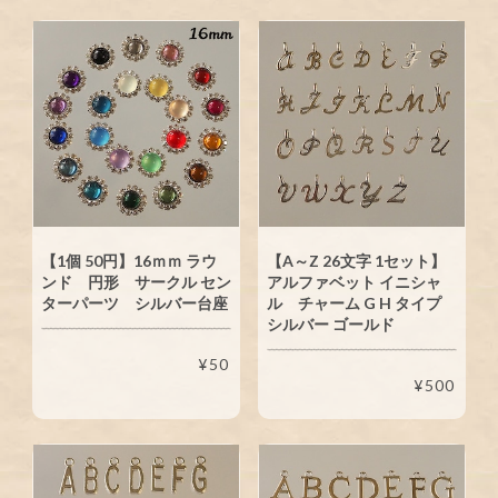
【1個 50円】16ｍｍ ラウ
【A～Z 26文字 1セット】
ンド 円形 サークル セン
アルファベット イニシャ
ターパーツ シルバー台座
ル チャーム G H タイプ
シルバー ゴールド
¥50
¥500