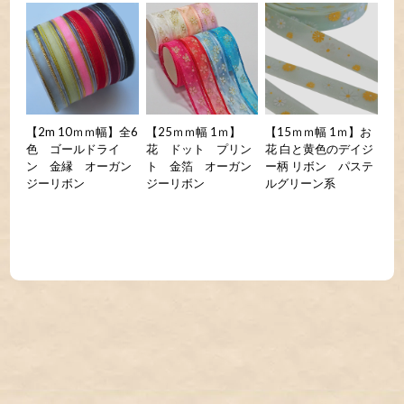
【2m 10ｍｍ幅】全6
【25ｍｍ幅 1ｍ】
【15ｍｍ幅 1ｍ】お
色 ゴールドライ
花 ドット プリン
花 白と黄色のデイジ
ン 金縁 オーガン
ト 金箔 オーガン
ー柄 リボン パステ
ジーリボン
ジーリボン
ルグリーン系