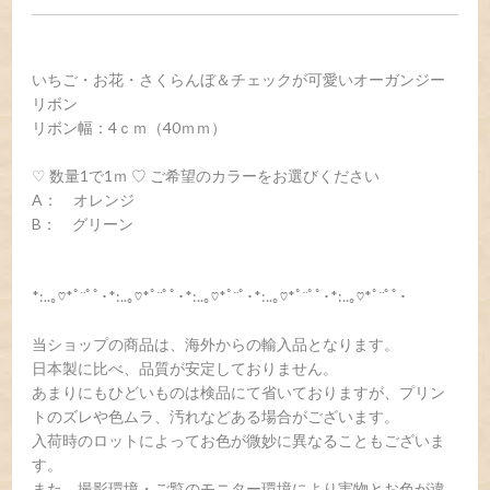
いちご・お花・さくらんぼ＆チェックが可愛いオーガンジー
リボン
リボン幅：4ｃｍ（40ｍｍ）
♡ 数量1で1ｍ ♡ ご希望のカラーをお選びください
A： オレンジ
B： グリーン
*:..｡♡*ﾟ¨ﾟﾟ･*:..｡♡*ﾟ¨ﾟﾟ･*:..｡♡*ﾟ¨ﾟ･*:..｡♡*ﾟ¨ﾟﾟ･*:..｡♡*ﾟ¨ﾟﾟ･
当ショップの商品は、海外からの輸入品となります。
日本製に比べ、品質が安定しておりません。
あまりにもひどいものは検品にて省いておりますが、プリン
トのズレや色ムラ、汚れなどある場合がございます。
入荷時のロットによってお色が微妙に異なることもございま
す。
また、撮影環境・ご覧のモニター環境により実物とお色が違