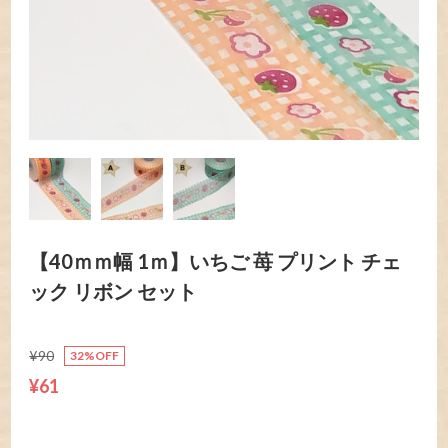
【40ｍｍ幅 1ｍ】いちご 苺 プリント チェ
ック リボン セット
¥90
32%OFF
¥61