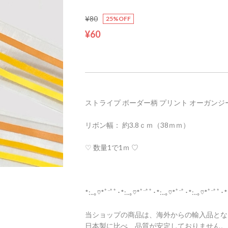
¥80
25%OFF
¥60
ストライプ ボーダー柄 プリント オーガンジ
リボン幅： 約3.8ｃｍ（38ｍｍ）
♡ 数量1で1ｍ ♡
*:..｡♡*ﾟ¨ﾟﾟ･*:..｡♡*ﾟ¨ﾟﾟ･*:..｡♡*ﾟ¨ﾟ･*:..｡♡*ﾟ¨ﾟﾟ･*
当ショップの商品は、海外からの輸入品とな
日本製に比べ、品質が安定しておりません。