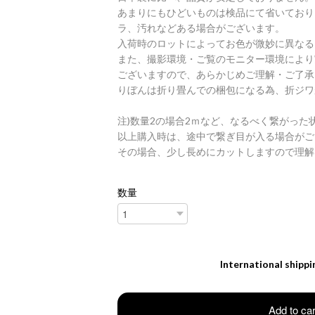
あまりにもひどいものは検品にて省いており
ラ、汚れなどある場合がございます。
入荷時のロットによってお色が微妙に異なる
また、撮影環境・ご覧のモニター環境により
ございますので、あらかじめご理解・ご了承
りぼんは折り畳んでの梱包になる為、折ジワ
注)数量2の場合2ｍなど、なるべく繋がった
以上購入時は、途中で繋ぎ目が入る場合がご
その場合、少し長めにカットしますので理解
数量
International shippi
Add to car