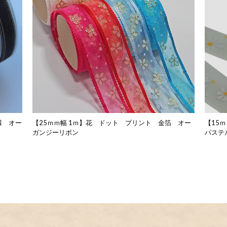
縁 オー
【25ｍｍ幅 1ｍ】花 ドット プリント 金箔 オー
【15
ガンジーリボン
パステ