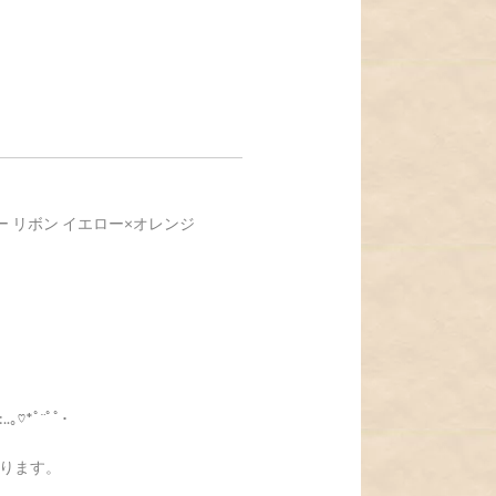
ー リボン イエロー×オレンジ
:..｡♡*ﾟ¨ﾟﾟ･
ります。