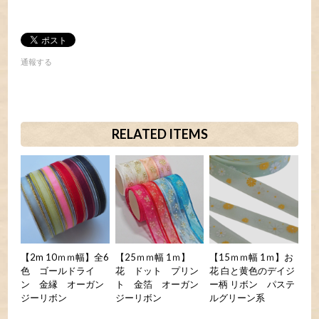
通報する
RELATED ITEMS
【2m 10ｍｍ幅】全6
【25ｍｍ幅 1ｍ】
【15ｍｍ幅 1ｍ】お
色 ゴールドライ
花 ドット プリン
花 白と黄色のデイジ
ン 金縁 オーガン
ト 金箔 オーガン
ー柄 リボン パステ
ジーリボン
ジーリボン
ルグリーン系