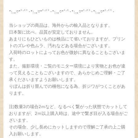
*:..｡♡*ﾟ¨ﾟﾟ･*:..｡♡*ﾟ¨ﾟﾟ･*:..｡♡*ﾟ¨ﾟ･*:..｡♡*ﾟ¨ﾟﾟ･*:..｡♡*ﾟ¨ﾟﾟ･
当ショップの商品は、海外からの輸入品となります。
日本製に比べ、品質が安定しておりません。
あまりにもひどいものは検品にて省いておりますが、プリン
トのズレや色ムラ、汚れなどある場合がございます。
入荷時のロットによってお色が微妙に異なることもございま
す。
また、撮影環境・ご覧のモニター環境により実物とお色が違
って見えることもございますので、あらかじめご理解・ご了
承くださいますようお願いします。
りぼんは折り畳んでの梱包になる為、折ジワがつくことがあ
ります。
注)数量2の場合2ｍなど、なるべく繋がった状態でカットして
おりますが、2ｍ以上購入時は、途中で繋ぎ目が入る場合がご
ざいます。
その場合、少し長めにカットしますので理解ご了承の上ご購
入お願いします。