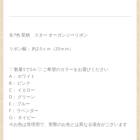
全7色 星柄 スター オーガンジーリボン
リボン幅： 約2.5ｃｍ（25ｍｍ）
♡ 数量1で1ｍ ♡ ご希望のカラーをお選びください
A： ホワイト
B： ピンク
C： イエロー
D： グリーン
E： ブルー
F： ラベンダー
G： ネイビー
※お色は管理用で、実際のお色とは異なる場合がございます