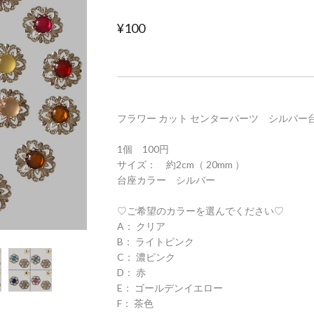
¥100
フラワー カット センターパーツ シルバー
1個 100円
サイズ： 約2cm（ 20mm ）
台座カラー シルバー
♡ご希望のカラーを選んでください♡
A： クリア
B： ライトピンク
C： 濃ピンク
D： 赤
E： ゴールデンイエロー
F： 茶色