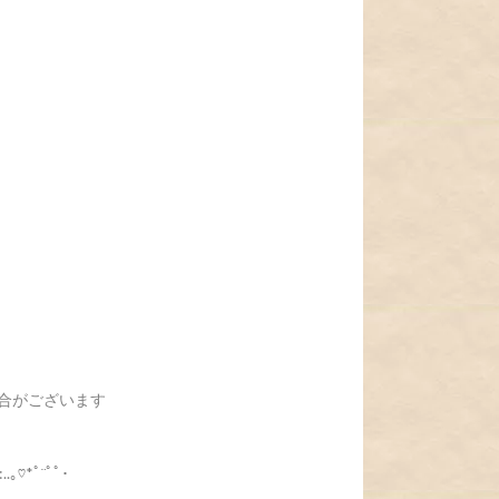
合がございます
:..｡♡*ﾟ¨ﾟﾟ･