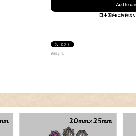
Add to car
日本国内にお住ま
通報する