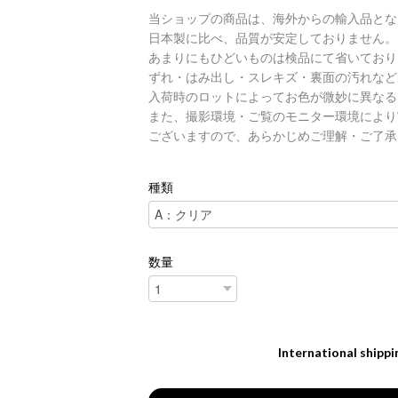
当ショップの商品は、海外からの輸入品とな
日本製に比べ、品質が安定しておりません。
あまりにもひどいものは検品にて省いており
ずれ・はみ出し・スレキズ・裏面の汚れなど
入荷時のロットによってお色が微妙に異なる
また、撮影環境・ご覧のモニター環境により
ございますので、あらかじめご理解・ご了承
種類
数量
International shippi