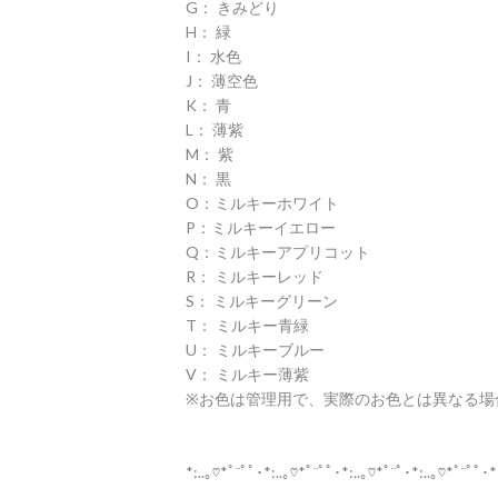
G： きみどり
H： 緑
I： 水色
J： 薄空色
K： 青
L： 薄紫
M： 紫
N： 黒
O：ミルキーホワイト
P：ミルキーイエロー
Q：ミルキーアプリコット
R： ミルキーレッド
S： ミルキーグリーン
T： ミルキー青緑
U： ミルキーブルー
V： ミルキー薄紫
※お色は管理用で、実際のお色とは異なる場
*:..｡♡*ﾟ¨ﾟﾟ･*:..｡♡*ﾟ¨ﾟﾟ･*:..｡♡*ﾟ¨ﾟ･*:..｡♡*ﾟ¨ﾟﾟ･*