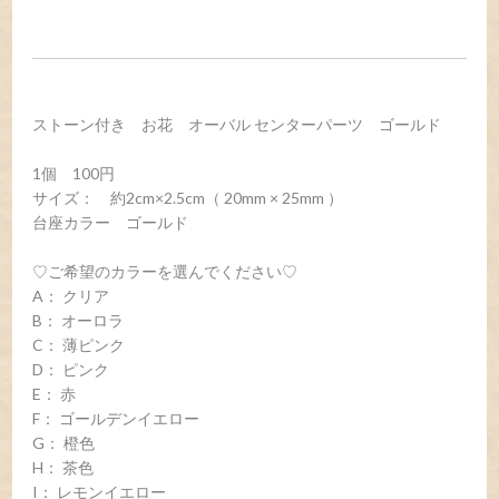
ストーン付き お花 オーバル センターパーツ ゴールド
1個 100円
サイズ： 約2cm×2.5cm（ 20mm × 25mm ）
台座カラー ゴールド
♡ご希望のカラーを選んでください♡
A： クリア
B： オーロラ
C： 薄ピンク
D： ピンク
E： 赤
F： ゴールデンイエロー
G： 橙色
H： 茶色
I： レモンイエロー