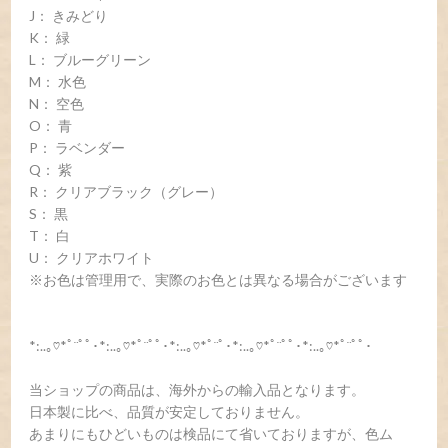
J： きみどり
K： 緑
L： ブルーグリーン
M： 水色
N： 空色
O： 青
P： ラベンダー
Q： 紫
R： クリアブラック（グレー）
S： 黒
T： 白
U： クリアホワイト
※お色は管理用で、実際のお色とは異なる場合がございます
*:..｡♡*ﾟ¨ﾟﾟ･*:..｡♡*ﾟ¨ﾟﾟ･*:..｡♡*ﾟ¨ﾟ･*:..｡♡*ﾟ¨ﾟﾟ･*:..｡♡*ﾟ¨ﾟﾟ･
当ショップの商品は、海外からの輸入品となります。
日本製に比べ、品質が安定しておりません。
あまりにもひどいものは検品にて省いておりますが、色ム