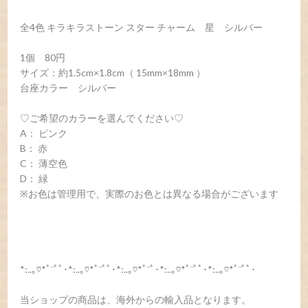
全4色 キラキラストーン スター チャーム 星 シルバー
1個 80円
サイズ：約1.5cm×1.8cm（ 15mm×18mm ）
台座カラー シルバー
♡ご希望のカラーを選んでください♡
A： ピンク
B： 赤
C： 薄空色
D： 緑
※お色は管理用で、実際のお色とは異なる場合がございます
*:..｡♡*ﾟ¨ﾟﾟ･*:..｡♡*ﾟ¨ﾟﾟ･*:..｡♡*ﾟ¨ﾟ･*:..｡♡*ﾟ¨ﾟﾟ･*:..｡♡*ﾟ¨ﾟﾟ･
当ショップの商品は、海外からの輸入品となります。