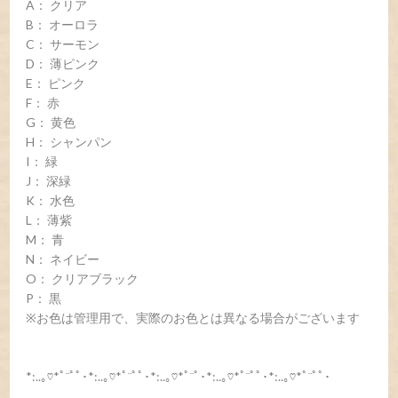
A： クリア
B： オーロラ
C： サーモン
D： 薄ピンク
E： ピンク
F： 赤
G： 黄色
H： シャンパン
I： 緑
J： 深緑
K： 水色
L： 薄紫
M： 青
N： ネイビー
O： クリアブラック
P： 黒
※お色は管理用で、実際のお色とは異なる場合がございます
*:..｡♡*ﾟ¨ﾟﾟ･*:..｡♡*ﾟ¨ﾟﾟ･*:..｡♡*ﾟ¨ﾟ･*:..｡♡*ﾟ¨ﾟﾟ･*:..｡♡*ﾟ¨ﾟﾟ･