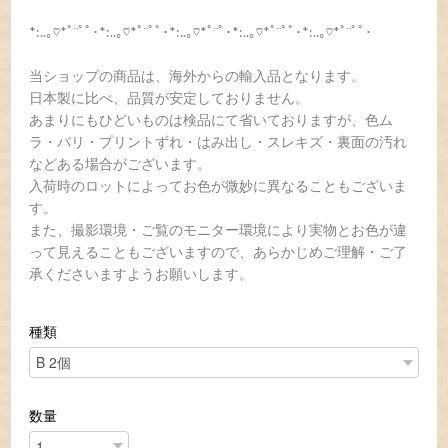
*:..｡♡*ﾟ¨ﾟﾟ･*:..｡♡*ﾟ¨ﾟﾟ･*:..｡♡*ﾟ¨ﾟ･*:..｡♡*ﾟ¨ﾟﾟ･*:..｡♡*ﾟ¨ﾟﾟ･
当ショップの商品は、海外からの輸入品となります。
日本製に比べ、品質が安定しておりません。
あまりにもひどいものは検品にて省いておりますが、色ム
ラ・バリ・プリントずれ・はみ出し・スレキズ・裏面の汚れ
などある場合がございます。
入荷時のロットによってお色が微妙に異なることもございま
す。
また、撮影環境・ご覧のモニター環境により実物とお色が違
って見えることもございますので、あらかじめご理解・ご了
承くださいますようお願いします。
種類
数量