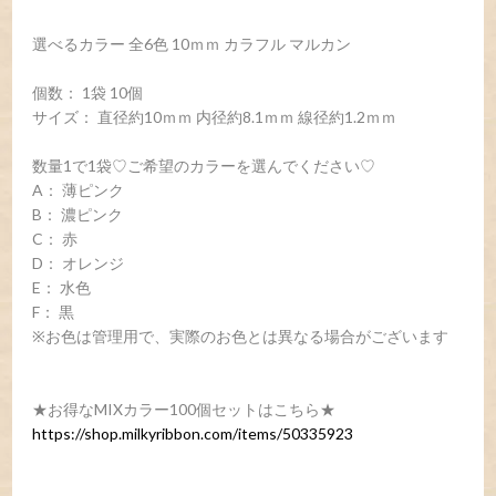
選べるカラー 全6色 10ｍｍ カラフル マルカン
個数： 1袋 10個
サイズ： 直径約10ｍｍ 内径約8.1ｍｍ 線径約1.2ｍｍ
数量1で1袋♡ご希望のカラーを選んでください♡
A： 薄ピンク
B： 濃ピンク
C： 赤
D： オレンジ
E： 水色
F： 黒
※お色は管理用で、実際のお色とは異なる場合がございます
★お得なMIXカラー100個セットはこちら★
https://shop.milkyribbon.com/items/50335923