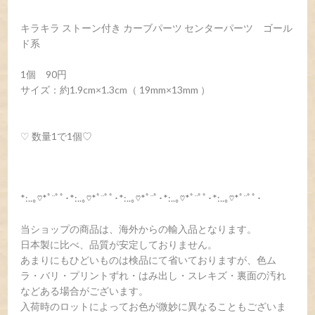
キラキラ ストーン付き カーブパーツ センターパーツ ゴール
ド系
1個 90円
サイズ：約1.9cm×1.3cm（ 19mm×13mm ）
♡ 数量1で1個♡
*:..｡♡*ﾟ¨ﾟﾟ･*:..｡♡*ﾟ¨ﾟﾟ･*:..｡♡*ﾟ¨ﾟ･*:..｡♡*ﾟ¨ﾟﾟ･*:..｡♡*ﾟ¨ﾟﾟ･
当ショップの商品は、海外からの輸入品となります。
日本製に比べ、品質が安定しておりません。
あまりにもひどいものは検品にて省いておりますが、色ム
ラ・バリ・プリントずれ・はみ出し・スレキズ・裏面の汚れ
などある場合がございます。
入荷時のロットによってお色が微妙に異なることもございま