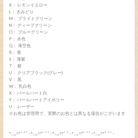
K： レモンイエロー
L： きみどり
M： ブライトグリーン
N： ディープグリーン
O： ブルーグリーン
P： 水色
Q： 薄空色
R： 青
S： 薄紫
T： 紫
U： クリアブラック(グレー)
V： 黒
W： 乳白色
X： パールハート白
Y： パールハートアイボリー
U： レーザー
※お色は管理用で、実際のお色とは異なる場合がございます
*:..｡♡*ﾟ¨ﾟﾟ･*:..｡♡*ﾟ¨ﾟﾟ･*:..｡♡*ﾟ¨ﾟ･*:..｡♡*ﾟ¨ﾟﾟ･*:..｡♡*ﾟ¨ﾟﾟ･