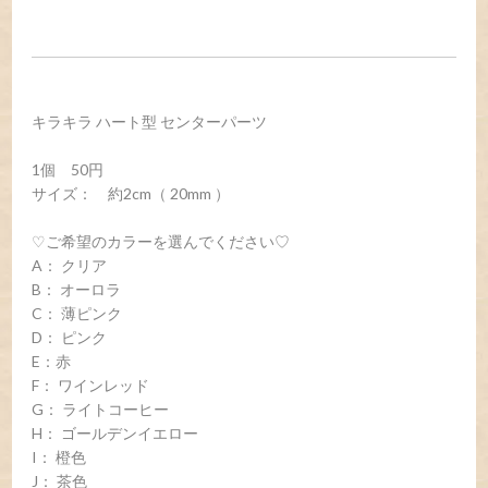
キラキラ ハート型 センターパーツ
1個 50円
サイズ： 約2cm（ 20mm ）
♡ご希望のカラーを選んでください♡
A： クリア
B： オーロラ
C： 薄ピンク
D： ピンク
E：赤
F： ワインレッド
G： ライトコーヒー
H： ゴールデンイエロー
I： 橙色
J： 茶色