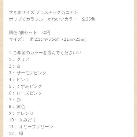
大きめサイズ プラスチックカニカン
ポップでカラフル かわいいカラー 全25色
同色2個セット 50円
サイズ： 約2.1cm×3.5cm（21㎜×25㎜）
♡ご希望のカラーを選んでください♡
1： クリア
2： 白
3： サーモンピンク
4： ピンク
5： くすみピンク
6： ローズピンク
7： 赤
8： 黄色
9： オレンジ
10： きみどり
11： オリーブグリーン
12： 緑