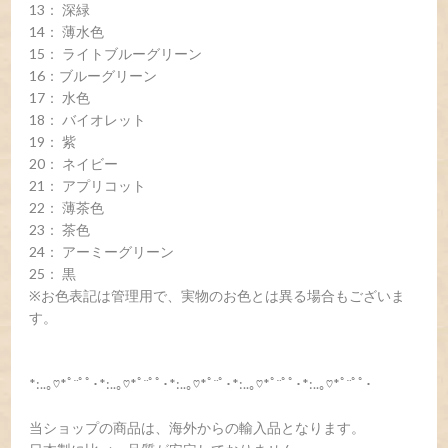
13： 深緑
14： 薄水色
15： ライトブルーグリーン
16：ブルーグリーン
17： 水色
18： バイオレット
19： 紫
20： ネイビー
21： アプリコット
22： 薄茶色
23： 茶色
24： アーミーグリーン
25： 黒
※お色表記は管理用で、実物のお色とは異る場合もございま
す。
*:..｡♡*ﾟ¨ﾟﾟ･*:..｡♡*ﾟ¨ﾟﾟ･*:..｡♡*ﾟ¨ﾟ･*:..｡♡*ﾟ¨ﾟﾟ･*:..｡♡*ﾟ¨ﾟﾟ･
当ショップの商品は、海外からの輸入品となります。