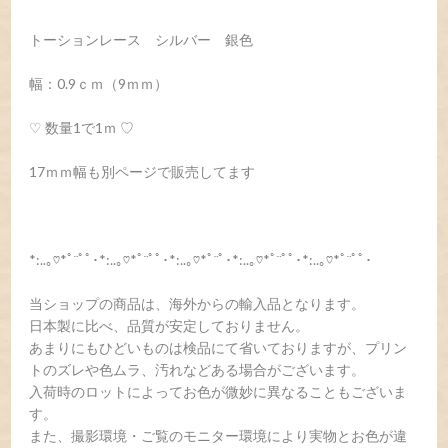
トーションレース シルバー 銀色
幅：0.9ｃｍ（9ｍｍ）
♡ 数量1で1ｍ ♡
17ｍｍ幅も別ページで販売してます
*:..｡♡*ﾟ¨ﾟﾟ･*:..｡♡*ﾟ¨ﾟﾟ･*:..｡♡*ﾟ¨ﾟ･*:..｡♡*ﾟ¨ﾟﾟ･*:..｡♡*ﾟ¨ﾟﾟ･
当ショップの商品は、海外からの輸入品となります。
日本製に比べ、品質が安定しておりません。
あまりにもひどいものは検品にて省いておりますが、プリン
トのズレや色ムラ、汚れなどある場合がございます。
入荷時のロットによってお色が微妙に異なることもございま
す。
また、撮影環境・ご覧のモニター環境により実物とお色が違