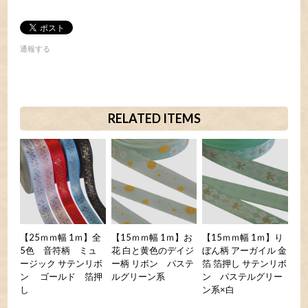
通報する
RELATED ITEMS
【25ｍｍ幅 1ｍ】全
【15ｍｍ幅 1ｍ】お
【15ｍｍ幅 1ｍ】り
5色 音符柄 ミュ
花 白と黄色のデイジ
ぼん柄 アーガイル 金
ージック サテンリボ
ー柄 リボン パステ
箔 箔押し サテンリボ
ン ゴールド 箔押
ルグリーン系
ン パステルグリー
し
ン系×白