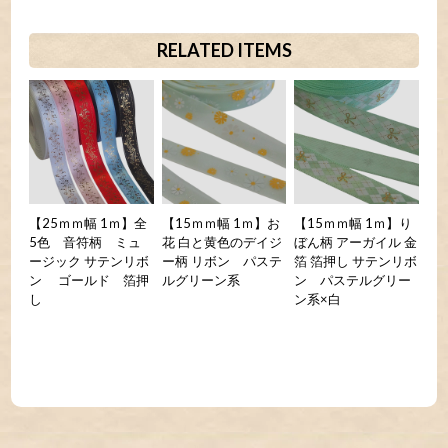
RELATED ITEMS
【25ｍｍ幅 1ｍ】全
【15ｍｍ幅 1ｍ】お
【15ｍｍ幅 1ｍ】り
5色 音符柄 ミュ
花 白と黄色のデイジ
ぼん柄 アーガイル 金
ージック サテンリボ
ー柄 リボン パステ
箔 箔押し サテンリボ
ン ゴールド 箔押
ルグリーン系
ン パステルグリー
し
ン系×白