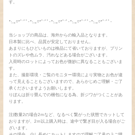
す。
*:..｡♡*ﾟ¨ﾟﾟ･*:..｡♡*ﾟ¨ﾟﾟ･*:..｡♡*ﾟ¨ﾟ･*:..｡♡*ﾟ¨ﾟﾟ･*:..｡♡*ﾟ¨ﾟﾟ･
当ショップの商品は、海外からの輸入品となります。
日本製に比べ、品質が安定しておりません。
あまりにもひどいものは検品にて省いておりますが、プリン
トのズレや色ムラ、汚れなどある場合がございます。
入荷時のロットによってお色が微妙に異なることもございま
す。
また、撮影環境・ご覧のモニター環境により実物とお色が違
って見えることもございますので、あらかじめご理解・ご了
承くださいますようお願いします。
りぼんは折り畳んでの梱包になる為、折ジワがつくことがあ
ります。
注)数量2の場合2ｍなど、なるべく繋がった状態でカットして
おりますが、2ｍ以上購入時は、途中で繋ぎ目が入る場合がご
ざいます。
その場合、少し長めにカットしますので理解ご了承の上ご購