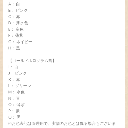
A： 白
B： ピンク
C： 赤
D： 薄水色
E： 空色
F： 薄紫
G： ネイビー
H： 黒
【ゴールドホログラム箔】
I： 白
J： ピンク
K： 赤
L： グリーン
M： 水色
N： 青
O： 薄紫
P： 紫
Q： 黒
※お色表記は管理用で、実物のお色とは異る場合もございま