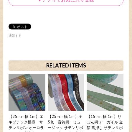
通報する
RELATED ITEMS
【25ｍｍ幅 1ｍ】エ
【25ｍｍ幅 1ｍ】全
【15ｍｍ幅 1ｍ】り
キゾチック模様 サ
5色 音符柄 ミュ
ぼん柄 アーガイル 金
テンリボン オーロラ
ージック サテンリボ
箔 箔押し サテンリボ