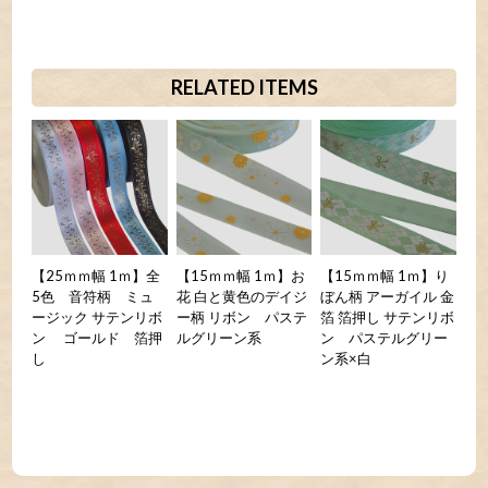
RELATED ITEMS
【25ｍｍ幅 1ｍ】全
【15ｍｍ幅 1ｍ】お
【15ｍｍ幅 1ｍ】り
5色 音符柄 ミュ
花 白と黄色のデイジ
ぼん柄 アーガイル 金
ージック サテンリボ
ー柄 リボン パステ
箔 箔押し サテンリボ
ン ゴールド 箔押
ルグリーン系
ン パステルグリー
し
ン系×白