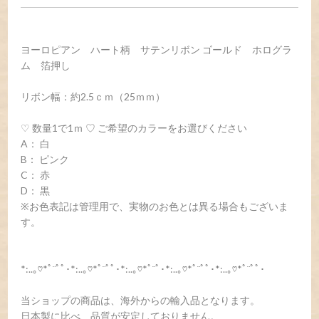
ヨーロピアン ハート柄 サテンリボン ゴールド ホログラ
ム 箔押し
リボン幅：約2.5ｃｍ（25ｍｍ）
♡ 数量1で1ｍ ♡ ご希望のカラーをお選びください
A： 白
B： ピンク
C： 赤
D： 黒
※お色表記は管理用で、実物のお色とは異る場合もございま
す。
*:..｡♡*ﾟ¨ﾟﾟ･*:..｡♡*ﾟ¨ﾟﾟ･*:..｡♡*ﾟ¨ﾟ･*:..｡♡*ﾟ¨ﾟﾟ･*:..｡♡*ﾟ¨ﾟﾟ･
当ショップの商品は、海外からの輸入品となります。
日本製に比べ、品質が安定しておりません。