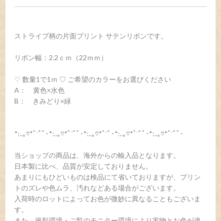
ストライプ柄の片面プリント サテンリボンです。
リボン幅：2.2ｃｍ（22ｍｍ）
♡ 数量1で1ｍ ♡ ご希望のカラーをお選びください
A： 黄色×水色
B： きみどり×緑
*:..｡♡*ﾟ¨ﾟﾟ･*:..｡♡*ﾟ¨ﾟﾟ･*:..｡♡*ﾟ¨ﾟ･*:..｡♡*ﾟ¨ﾟﾟ･*:..｡♡*ﾟ¨ﾟﾟ･
当ショップの商品は、海外からの輸入品となります。
日本製に比べ、品質が安定しておりません。
あまりにもひどいものは検品にて省いておりますが、プリン
トのズレや色ムラ、汚れなどある場合がございます。
入荷時のロットによってお色が微妙に異なることもございま
す。
また、撮影環境・ご覧のモニター環境により実物とお色が違