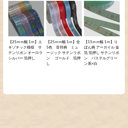
【25ｍｍ幅 1ｍ】エ
【25ｍｍ幅 1ｍ】全
【15ｍｍ幅 1ｍ】り
キゾチック模様 サ
5色 音符柄 ミュ
ぼん柄 アーガイル 金
テンリボン オーロラ
ージック サテンリボ
箔 箔押し サテンリボ
シルバー 箔押し
ン ゴールド 箔押
ン パステルグリー
し
ン系×白