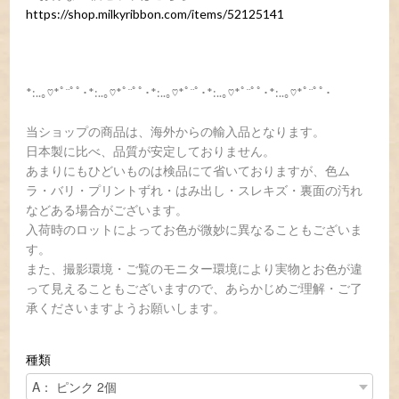
https://shop.milkyribbon.com/items/52125141
*:..｡♡*ﾟ¨ﾟﾟ･*:..｡♡*ﾟ¨ﾟﾟ･*:..｡♡*ﾟ¨ﾟ･*:..｡♡*ﾟ¨ﾟﾟ･*:..｡♡*ﾟ¨ﾟﾟ･
当ショップの商品は、海外からの輸入品となります。
日本製に比べ、品質が安定しておりません。
あまりにもひどいものは検品にて省いておりますが、色ム
ラ・バリ・プリントずれ・はみ出し・スレキズ・裏面の汚れ
などある場合がございます。
入荷時のロットによってお色が微妙に異なることもございま
す。
また、撮影環境・ご覧のモニター環境により実物とお色が違
って見えることもございますので、あらかじめご理解・ご了
承くださいますようお願いします。
種類