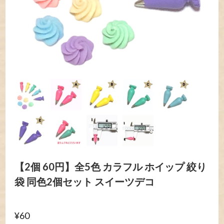
【2個 60円】全5色 カラフル ホイップ 絞り
袋 同色2個セット スイーツデコ
¥60