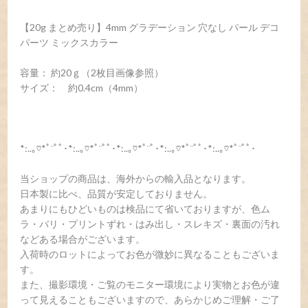
【20g まとめ売り】4mm グラデーション 穴なし パール デコ
パーツ ミックスカラー
容量： 約20ｇ（2枚目画像参照）
サイズ： 約0.4cm（4mm）
*:..｡♡*ﾟ¨ﾟﾟ･*:..｡♡*ﾟ¨ﾟﾟ･*:..｡♡*ﾟ¨ﾟ･*:..｡♡*ﾟ¨ﾟﾟ･*:..｡♡*ﾟ¨ﾟﾟ･
当ショップの商品は、海外からの輸入品となります。
日本製に比べ、品質が安定しておりません。
あまりにもひどいものは検品にて省いておりますが、色ム
ラ・バリ・プリントずれ・はみ出し・スレキズ・裏面の汚れ
などある場合がございます。
入荷時のロットによってお色が微妙に異なることもございま
す。
また、撮影環境・ご覧のモニター環境により実物とお色が違
って見えることもございますので、あらかじめご理解・ご了