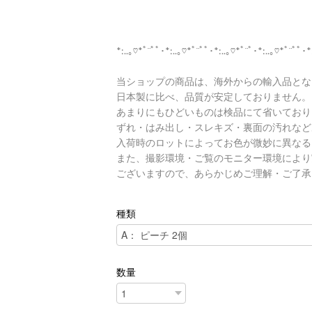
*:..｡♡*ﾟ¨ﾟﾟ･*:..｡♡*ﾟ¨ﾟﾟ･*:..｡♡*ﾟ¨ﾟ･*:..｡♡*ﾟ¨ﾟﾟ･*
当ショップの商品は、海外からの輸入品とな
日本製に比べ、品質が安定しておりません。
あまりにもひどいものは検品にて省いており
ずれ・はみ出し・スレキズ・裏面の汚れなど
入荷時のロットによってお色が微妙に異なる
また、撮影環境・ご覧のモニター環境により
ございますので、あらかじめご理解・ご了承
種類
数量