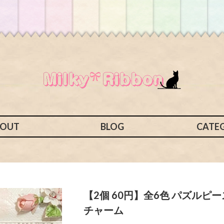
BOUT
BLOG
CATE
【2個 60円】全6色 パズルピ
チャーム