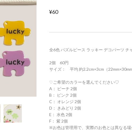
¥60
全6色 パズルピース ラッキー デコパーツ チ
2個 60円
サイズ： 平均 約2.2cm×3cm（22mm×30mm
♡ご希望のカラーを選んでください♡
A： ピーチ 2個
B： ピンク 2個
C： オレンジ 2個
D： きみどり 2個
E： 水色 2個
F： 紫 2個
※お色は管理用で、実際のお色とは異なる場