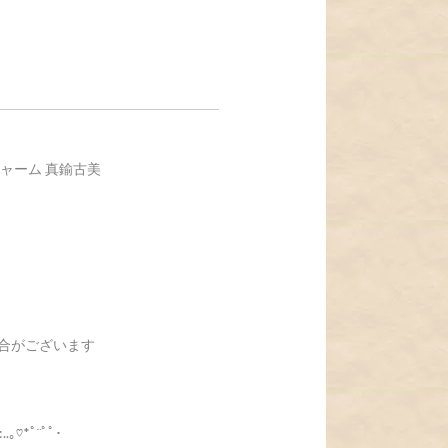
チャーム 真鍮古美
合がございます
:..｡♡*ﾟ¨ﾟﾟ･