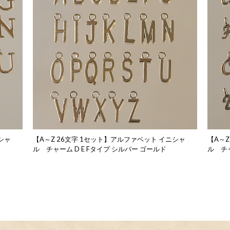
シャ
【A～Z 26文字 1セット】アルファベット イニシャ
【A～Z
ル チャーム D E Fタイプ シルバー ゴールド
ル チャ