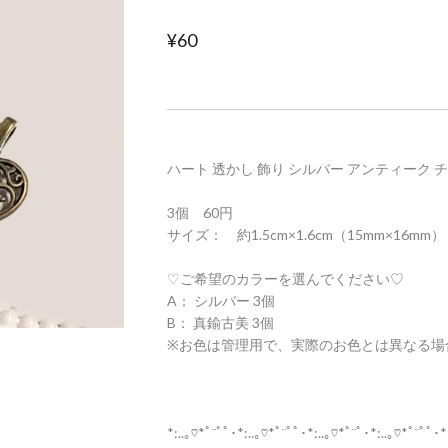
¥60
ハート 透かし 飾り シルバー アンティーク 
3個 60円
サイズ： 約1.5cm×1.6cm（15mm×16mm）
♡ご希望のカラーを選んでください♡
A： シルバー 3個
B： 真鍮古美 3個
※お色は管理用で、実際のお色とは異なる場
*:..｡♡*ﾟ¨ﾟﾟ･*:..｡♡*ﾟ¨ﾟﾟ･*:..｡♡*ﾟ¨ﾟ･*:..｡♡*ﾟ¨ﾟﾟ･*