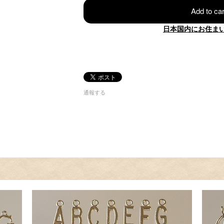
Add to car
日本国内にお住ま
通報する