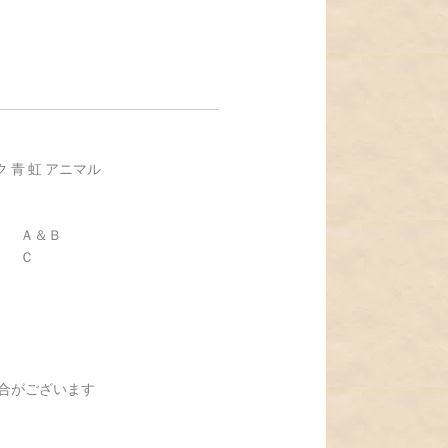
 青 虹 アニマル
m ） Ａ＆Ｂ
 ） Ｃ
合がございます