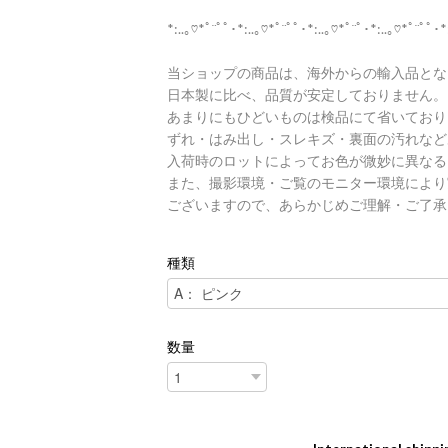
*:..｡♡*ﾟ¨ﾟﾟ･*:..｡♡*ﾟ¨ﾟﾟ･*:..｡♡*ﾟ¨ﾟ･*:..｡♡*ﾟ¨ﾟﾟ･*
当ショップの商品は、海外からの輸入品とな
日本製に比べ、品質が安定しておりません。
あまりにもひどいものは検品にて省いており
ずれ・はみ出し・スレキズ・裏面の汚れなど
入荷時のロットによってお色が微妙に異なる
また、撮影環境・ご覧のモニター環境により
ございますので、あらかじめご理解・ご了承
種類
数量