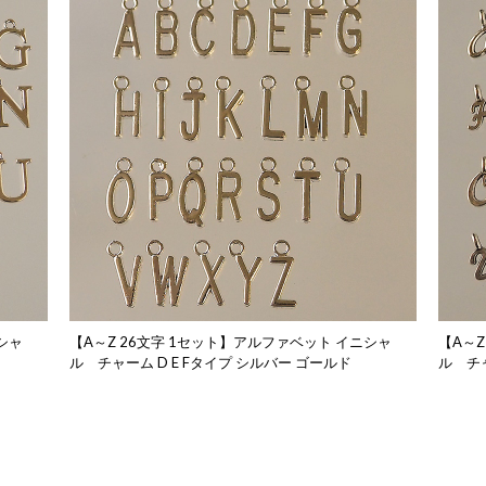
シャ
【A～Z 26文字 1セット】アルファベット イニシャ
【A～Z
ル チャーム D E Fタイプ シルバー ゴールド
ル チャ