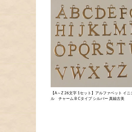
【A～Z 26文字 1セット】アルファベット イニ
ル チャーム B Cタイプ シルバー 真鍮古美