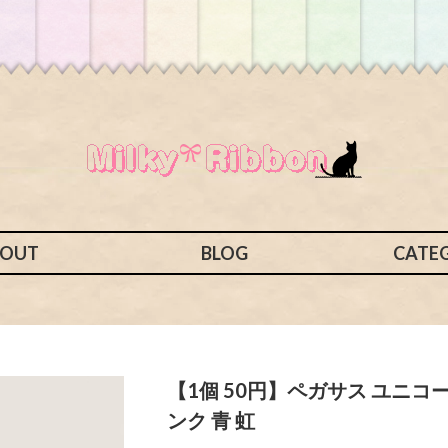
BOUT
BLOG
CATE
【1個 50円】ペガサス ユニコ
ンク 青 虹