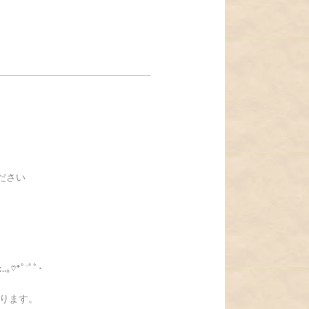
ください
:..｡♡*ﾟ¨ﾟﾟ･
ります。