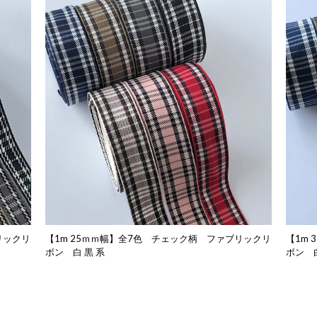
リックリ
【1m 25ｍｍ幅】全7色 チェック柄 ファブリックリ
【1m
ボン 白 黒 系
ボン 白