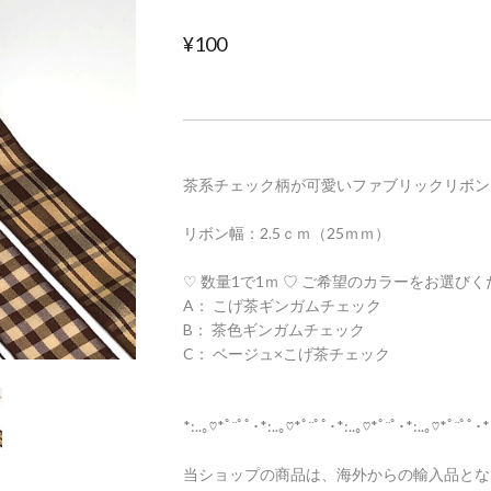
¥100
茶系チェック柄が可愛いファブリックリボン
リボン幅：2.5ｃｍ（25ｍｍ）
♡ 数量1で1ｍ ♡ ご希望のカラーをお選び
A： こげ茶ギンガムチェック
B： 茶色ギンガムチェック
C： ベージュ×こげ茶チェック
*:..｡♡*ﾟ¨ﾟﾟ･*:..｡♡*ﾟ¨ﾟﾟ･*:..｡♡*ﾟ¨ﾟ･*:..｡♡*ﾟ¨ﾟﾟ･*
当ショップの商品は、海外からの輸入品とな