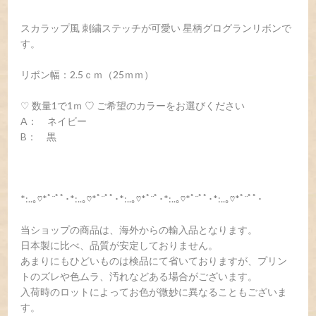
スカラップ風 刺繍ステッチが可愛い 星柄グログランリボンで
す。
リボン幅：2.5ｃｍ（25ｍｍ）
♡ 数量1で1ｍ ♡ ご希望のカラーをお選びください
A： ネイビー
B： 黒
*:..｡♡*ﾟ¨ﾟﾟ･*:..｡♡*ﾟ¨ﾟﾟ･*:..｡♡*ﾟ¨ﾟ･*:..｡♡*ﾟ¨ﾟﾟ･*:..｡♡*ﾟ¨ﾟﾟ･
当ショップの商品は、海外からの輸入品となります。
日本製に比べ、品質が安定しておりません。
あまりにもひどいものは検品にて省いておりますが、プリン
トのズレや色ムラ、汚れなどある場合がございます。
入荷時のロットによってお色が微妙に異なることもございま
す。