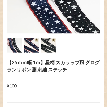
【25ｍｍ幅 1ｍ】星柄 スカラップ風 グログ
ランリボン 淵 刺繍 ステッチ
¥100