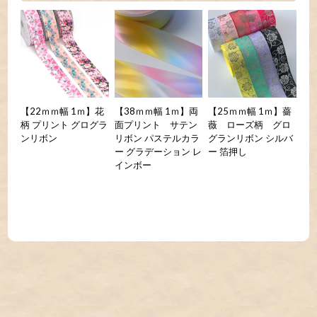
【22ｍｍ幅 1ｍ】花
【38ｍｍ幅 1ｍ】両
【25ｍｍ幅 1ｍ】薔
柄 プリント グログラ
面プリント サテン
薇 ローズ柄 グロ
ンリボン
リボン パステルカラ
グランリボン シルバ
ー グラデーション レ
ー 箔押し
インボー